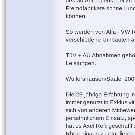
des ad Auto Dienst bei zu 
Fremdfabrikate schnell un
können.
So werden von Alfa - VW 
verschiedene Umbauten a
TüV + AU Abnahmen gehör
Leistungen.
Wülfershausen/Saale 200
Die 25-jährige Erfahrung 
immer genutzt in Exklusivit
sich von anderen Mitbewe
persähnlichem Einsatz, sp
hat es Axel Reß geschafft 
Rhön hinaus zu etablieren.